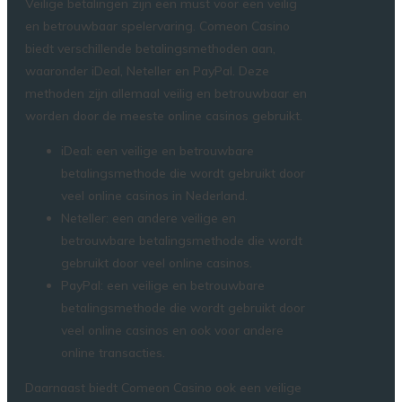
Veilige betalingen zijn een must voor een veilig
en betrouwbaar spelervaring. Comeon Casino
biedt verschillende betalingsmethoden aan,
waaronder iDeal, Neteller en PayPal. Deze
methoden zijn allemaal veilig en betrouwbaar en
worden door de meeste online casinos gebruikt.
iDeal: een veilige en betrouwbare
betalingsmethode die wordt gebruikt door
veel online casinos in Nederland.
Neteller: een andere veilige en
betrouwbare betalingsmethode die wordt
gebruikt door veel online casinos.
PayPal: een veilige en betrouwbare
betalingsmethode die wordt gebruikt door
veel online casinos en ook voor andere
online transacties.
Daarnaast biedt Comeon Casino ook een veilige