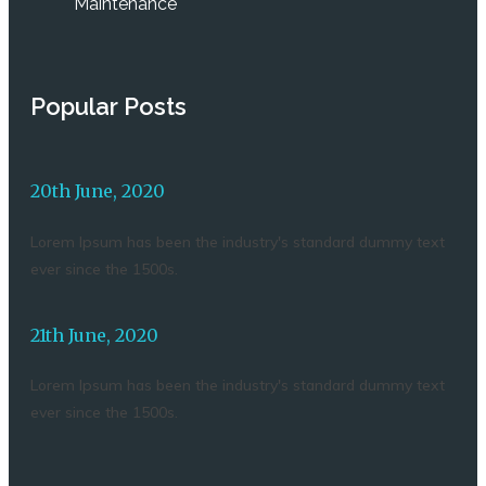
Maintenance
Popular Posts
20th June, 2020
Lorem Ipsum has been the industry's standard dummy text
ever since the 1500s.
21th June, 2020
Lorem Ipsum has been the industry's standard dummy text
ever since the 1500s.