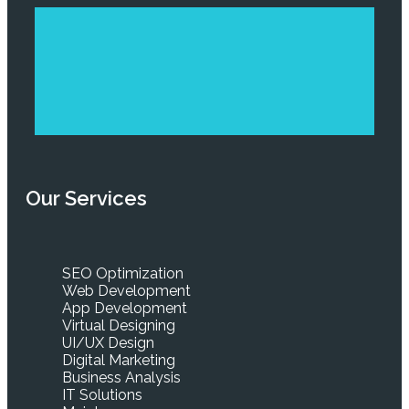
Our Services
SEO Optimization
Web Development
App Development
Virtual Designing
UI/UX Design
Digital Marketing
Business Analysis
IT Solutions