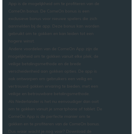
App is de mogelijkheid om te profiteren van de
ComeOn bonus. De ComeOn bonus is een
exclusieve bonus voor nieuwe spelers die zich
aanmelden bij de app. Deze bonus kan worden
gebruikt om te gokken en kan leiden tot een
hogere winst.
Andere voordelen van de ComeOn App zijn de
mogelijkheid om te gokken vanuit elke plek, de
veilige betalingsmethode en de brede
verscheidenheid aan gokken opties. De app is
ook ontworpen om gebruikers een veilig en
vertrouwd gokken ervaring te bieden, met een
veilige en betrouwbare betalingsmethode.
Als Nederlander is het nu eenvoudiger dan ooit
om te gokken vanuit je smartphone of tablet. De
ComeOn App is de perfecte manier om te
gokken en te profiteren van de ComeOn bonus.
Dus waar wacht je nog voor? Download de