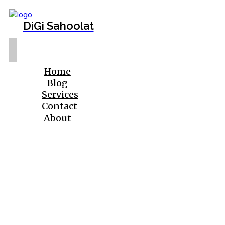
DiGi Sahoolat
Home
Blog
Services
Contact
About
ComeOn App voor