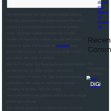
dosaž
ení
finanč
Als Nederlander zijn jullie waarschijnlijk bekend
ní
met de populariteit van online gokken. Het online
svobo
dy
casino is een populaire manier om te gokken,
maar sommige spelers kunnen het moeilijk
Recen
vinden om tijd vrij te maken om naar het online
casino te gaan. Dat is waar de
comeon
App
Comm
komt, een mobiele app die het mogelijk maakt
om vanuit elke plek te gokken.
No
Met de ComeOn App kunnen Nederlandsstaligen
comments
nu eenvoudig en veilig gokken vanuit hun
to show.
smartphone of tablet. De app is ontworpen om
gebruikers een veilig en vertrouwd gokken
DiGi
ervaring te bieden, met een brede
verscheidenheid aan gokken opties en een veilige
betalingsmethode.
Een van de grootste voordelen van de ComeOn