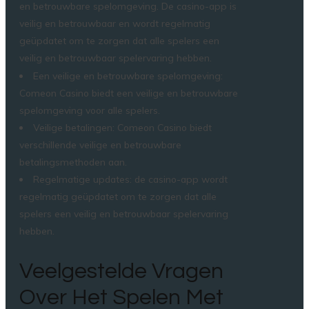
en betrouwbare spelomgeving. De casino-app is
veilig en betrouwbaar en wordt regelmatig
geüpdatet om te zorgen dat alle spelers een
veilig en betrouwbaar spelervaring hebben.
Een veilige en betrouwbare spelomgeving:
Comeon Casino biedt een veilige en betrouwbare
spelomgeving voor alle spelers.
Veilige betalingen: Comeon Casino biedt
verschillende veilige en betrouwbare
betalingsmethoden aan.
Regelmatige updates: de casino-app wordt
regelmatig geüpdatet om te zorgen dat alle
spelers een veilig en betrouwbaar spelervaring
hebben.
Veelgestelde Vragen
Over Het Spelen Met