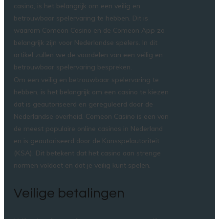
casino, is het belangrijk om een veilig en
betrouwbaar spelervaring te hebben. Dit is
waarom Comeon Casino en de Comeon App zo
belangrijk zijn voor Nederlandse spelers. In dit
artikel zullen we de voordelen van een veilig en
betrouwbaar spelervaring bespreken.
Om een veilig en betrouwbaar spelervaring te
hebben, is het belangrijk om een casino te kiezen
dat is geautoriseerd en gereguleerd door de
Nederlandse overheid. Comeon Casino is een van
de meest populaire online casinos in Nederland
en is geautoriseerd door de Kansspelautoriteit
(KSA). Dit betekent dat het casino aan strenge
normen voldoet en dat je veilig kunt spelen.
Veilige betalingen