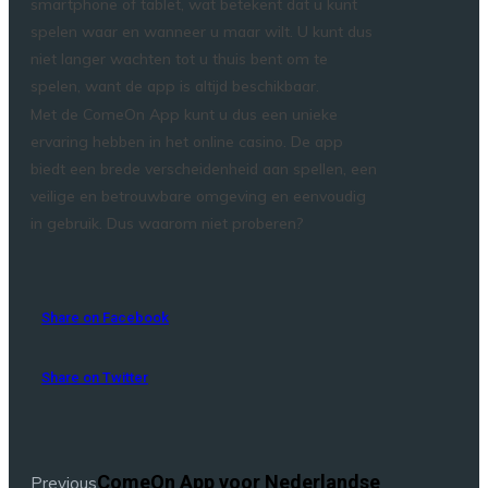
smartphone of tablet, wat betekent dat u kunt
spelen waar en wanneer u maar wilt. U kunt dus
niet langer wachten tot u thuis bent om te
spelen, want de app is altijd beschikbaar.
Met de ComeOn App kunt u dus een unieke
ervaring hebben in het online casino. De app
biedt een brede verscheidenheid aan spellen, een
veilige en betrouwbare omgeving en eenvoudig
in gebruik. Dus waarom niet proberen?
Share on Facebook
Share on Twitter
ComeOn App voor Nederlandse
Previous