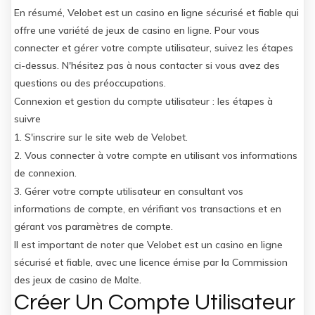
En résumé, Velobet est un casino en ligne sécurisé et fiable qui
offre une variété de jeux de casino en ligne. Pour vous
connecter et gérer votre compte utilisateur, suivez les étapes
ci-dessus. N'hésitez pas à nous contacter si vous avez des
questions ou des préoccupations.
Connexion et gestion du compte utilisateur : les étapes à
suivre
1. S'inscrire sur le site web de Velobet.
2. Vous connecter à votre compte en utilisant vos informations
de connexion.
3. Gérer votre compte utilisateur en consultant vos
informations de compte, en vérifiant vos transactions et en
gérant vos paramètres de compte.
Il est important de noter que Velobet est un casino en ligne
sécurisé et fiable, avec une licence émise par la Commission
des jeux de casino de Malte.
Créer Un Compte Utilisateur