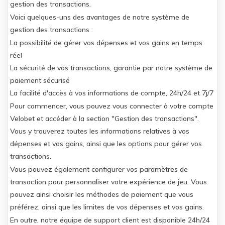
gestion des transactions.
Voici quelques-uns des avantages de notre système de
gestion des transactions :
La possibilité de gérer vos dépenses et vos gains en temps
réel
La sécurité de vos transactions, garantie par notre système de
paiement sécurisé
La facilité d'accès à vos informations de compte, 24h/24 et 7j/7
Pour commencer, vous pouvez vous connecter à votre compte
Velobet et accéder à la section "Gestion des transactions".
Vous y trouverez toutes les informations relatives à vos
dépenses et vos gains, ainsi que les options pour gérer vos
transactions.
Vous pouvez également configurer vos paramètres de
transaction pour personnaliser votre expérience de jeu. Vous
pouvez ainsi choisir les méthodes de paiement que vous
préférez, ainsi que les limites de vos dépenses et vos gains.
En outre, notre équipe de support client est disponible 24h/24