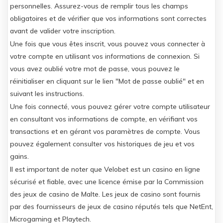
personnelles. Assurez-vous de remplir tous les champs
obligatoires et de vérifier que vos informations sont correctes
avant de valider votre inscription.
Une fois que vous êtes inscrit, vous pouvez vous connecter à
votre compte en utilisant vos informations de connexion. Si
vous avez oublié votre mot de passe, vous pouvez le
réinitialiser en cliquant sur le lien "Mot de passe oublié" et en
suivant les instructions.
Une fois connecté, vous pouvez gérer votre compte utilisateur
en consultant vos informations de compte, en vérifiant vos
transactions et en gérant vos paramètres de compte. Vous
pouvez également consulter vos historiques de jeu et vos
gains.
Il est important de noter que Velobet est un casino en ligne
sécurisé et fiable, avec une licence émise par la Commission
des jeux de casino de Malte. Les jeux de casino sont fournis
par des fournisseurs de jeux de casino réputés tels que NetEnt,
Microgaming et Playtech.