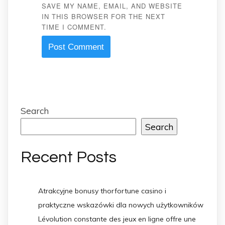
SAVE MY NAME, EMAIL, AND WEBSITE
IN THIS BROWSER FOR THE NEXT
TIME I COMMENT.
Search
Search
Recent Posts
Atrakcyjne bonusy thorfortune casino i
praktyczne wskazówki dla nowych użytkowników
Lévolution constante des jeux en ligne offre une