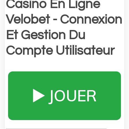
Casino En Ligne
Velobet - Connexion
Et Gestion Du
Compte Utilisateur
▶️ JOUER