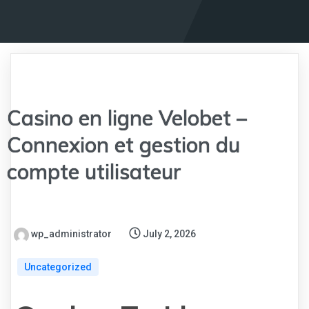
Casino en ligne Velobet –
Connexion et gestion du
compte utilisateur
wp_administrator
July 2, 2026
Uncategorized