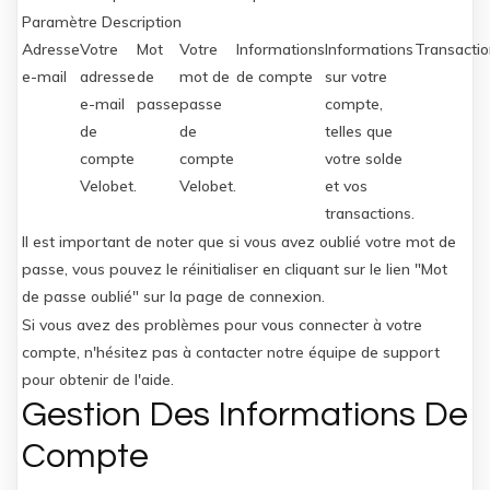
Paramètre Description
Adresse
Votre
Mot
Votre
Informations
Informations
Transacti
e-mail
adresse
de
mot de
de compte
sur votre
e-mail
passe
passe
compte,
de
de
telles que
compte
compte
votre solde
Velobet.
Velobet.
et vos
transactions.
Il est important de noter que si vous avez oublié votre mot de
passe, vous pouvez le réinitialiser en cliquant sur le lien "Mot
de passe oublié" sur la page de connexion.
Si vous avez des problèmes pour vous connecter à votre
compte, n'hésitez pas à contacter notre équipe de support
pour obtenir de l'aide.
Gestion Des Informations De
Compte