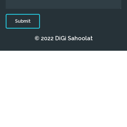
Submit
© 2022 DiGi Sahoolat