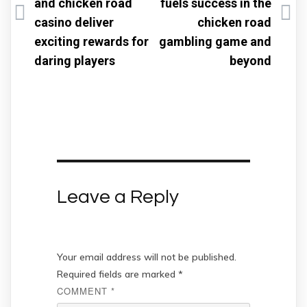
and chicken road
fuels success in the
casino deliver
chicken road
exciting rewards for
gambling game and
daring players
beyond
Leave a Reply
Your email address will not be published.
Required fields are marked
*
COMMENT
*