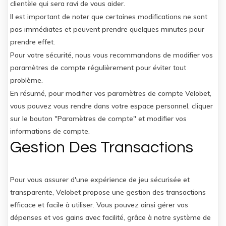
clientèle qui sera ravi de vous aider.
Il est important de noter que certaines modifications ne sont
pas immédiates et peuvent prendre quelques minutes pour
prendre effet.
Pour votre sécurité, nous vous recommandons de modifier vos
paramètres de compte régulièrement pour éviter tout
problème.
En résumé, pour modifier vos paramètres de compte Velobet,
vous pouvez vous rendre dans votre espace personnel, cliquer
sur le bouton "Paramètres de compte" et modifier vos
informations de compte.
Gestion Des Transactions
Pour vous assurer d'une expérience de jeu sécurisée et
transparente, Velobet propose une gestion des transactions
efficace et facile à utiliser. Vous pouvez ainsi gérer vos
dépenses et vos gains avec facilité, grâce à notre système de