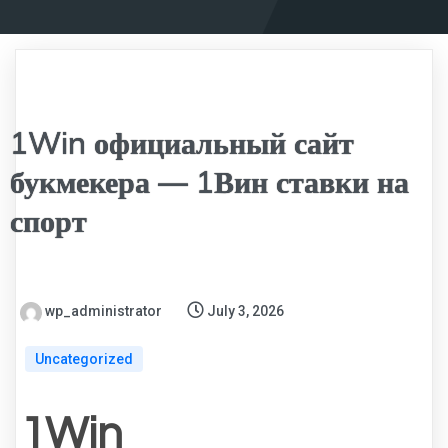
1Win официальный сайт
букмекера — 1Вин ставки на
спорт
wp_administrator
July 3, 2026
Uncategorized
1Win