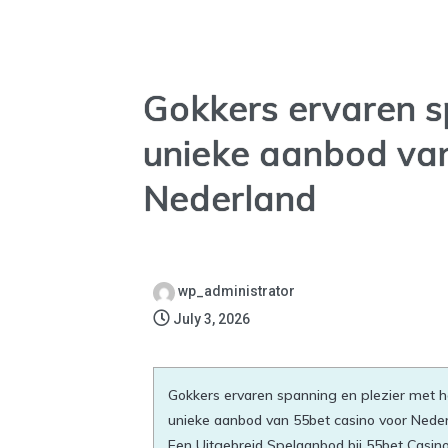
Gokkers ervaren s
unieke aanbod van
Nederland
wp_administrator
July 3, 2026
Gokkers ervaren spanning en plezier met h
unieke aanbod van 55bet casino voor Nede
Een Uitgebreid Spelaanbod bij 55bet Casin