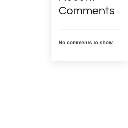
Comments
No comments to show.