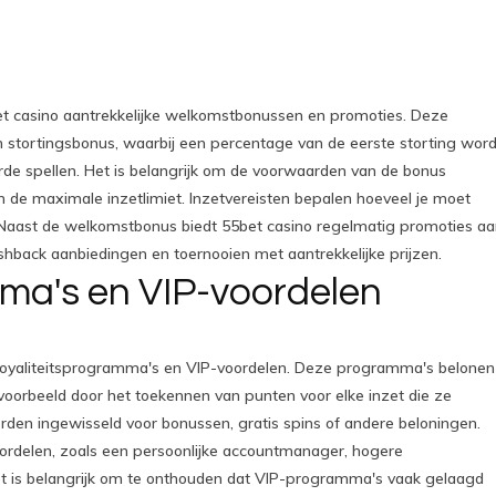
et casino aantrekkelijke welkomstbonussen en promoties. Deze
tortingsbonus, waarbij een percentage van de eerste storting word
erde spellen. Het is belangrijk om de voorwaarden van de bonus
en de maximale inzetlimiet. Inzetvereisten bepalen hoeveel je moet
. Naast de welkomstbonus biedt 55bet casino regelmatig promoties a
shback aanbiedingen en toernooien met aantrekkelijke prijzen.
mma's en VIP-voordelen
 loyaliteitsprogramma's en VIP-voordelen. Deze programma's belonen
ijvoorbeeld door het toekennen van punten voor elke inzet die ze
den ingewisseld voor bonussen, gratis spins of andere beloningen.
oordelen, zoals een persoonlijke accountmanager, hogere
 Het is belangrijk om te onthouden dat VIP-programma's vaak gelaagd