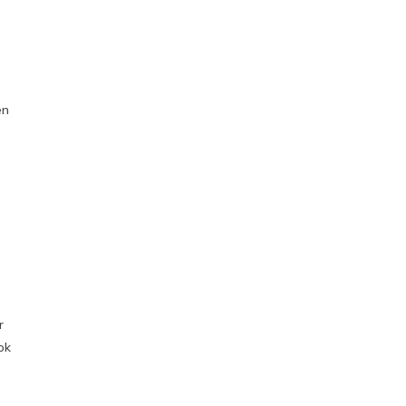
en
r
ok