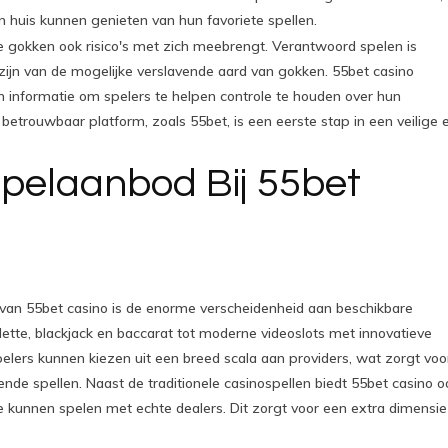
 huis kunnen genieten van hun favoriete spellen.
ne gokken ook risico's met zich meebrengt. Verantwoord spelen is
e zijn van de mogelijke verslavende aard van gokken. 55bet casino
 informatie om spelers te helpen controle te houden over hun
betrouwbaar platform, zoals 55bet, is een eerste stap in een veilige 
Spelaanbod Bij 55bet
 van 55bet casino is de enorme verscheidenheid aan beschikbare
ulette, blackjack en baccarat tot moderne videoslots met innovatieve
Spelers kunnen kiezen uit een breed scala aan providers, wat zorgt voo
e spellen. Naast de traditionele casinospellen biedt 55bet casino o
ime kunnen spelen met echte dealers. Dit zorgt voor een extra dimensie