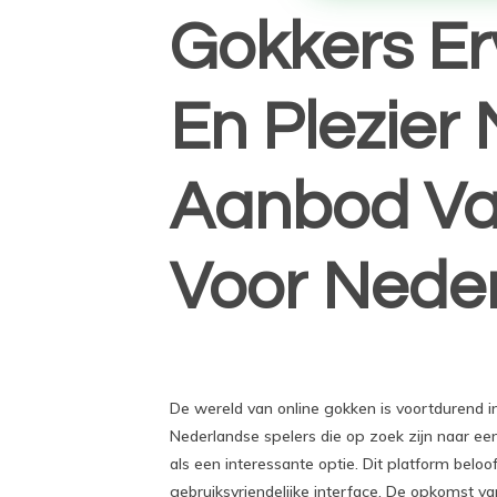
Gokkers E
En Plezier
Aanbod Va
Voor Nede
De wereld van online gokken is voortdurend i
Nederlandse spelers die op zoek zijn naar e
als een interessante optie. Dit platform belo
gebruiksvriendelijke interface. De opkomst v