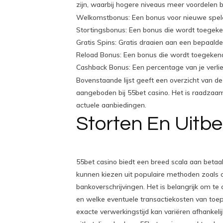
zijn, waarbij hogere niveaus meer voordelen b
Welkomstbonus: Een bonus voor nieuwe spelers
Stortingsbonus: Een bonus die wordt toegeken
Gratis Spins: Gratis draaien aan een bepaalde 
Reload Bonus: Een bonus die wordt toegekend
Cashback Bonus: Een percentage van je verl
Bovenstaande lijst geeft een overzicht van
aangeboden bij 55bet casino. Het is raadzaa
actuele aanbiedingen.
Storten En Uitbe
55bet casino biedt een breed scala aan betaa
kunnen kiezen uit populaire methoden zoals cre
bankoverschrijvingen. Het is belangrijk om t
en welke eventuele transactiekosten van toep
exacte verwerkingstijd kan variëren afhanke