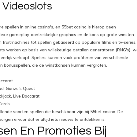
 Videoslots
e spellen in online casino's, en 55bet casino is hierop geen
exe gameplay, aantrekkelijke graphics en de kans op grote winsten.
fruitmachines tot spellen gebaseerd op populaire films en tv-series.
ots werken op basis van willekeurige getallen generatoren (RNG's), w
 eerlijk verloopt. Spelers kunnen vaak profiteren van verschillende
s en bonusspellen, die de winstkansen kunnen vergroten.
accarat
ad, Gonzo's Quest
ckjack, Live Baccarat
Cards
lende soorten spellen die beschikbaar zijn bij 55bet casino. De
rgen ervoor dat er altijd iets nieuws te ontdekken is.
n En Promoties Bij