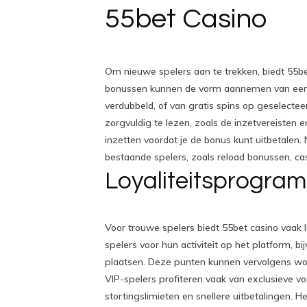
55bet Casino
Om nieuwe spelers aan te trekken, biedt 55b
bonussen kunnen de vorm aannemen van een s
verdubbeld, of van gratis spins op geselecte
zorgvuldig te lezen, zoals de inzetvereisten 
inzetten voordat je de bonus kunt uitbetalen
bestaande spelers, zoals reload bonussen, ca
Loyaliteitsprogra
Voor trouwe spelers biedt 55bet casino vaak
spelers voor hun activiteit op het platform, b
plaatsen. Deze punten kunnen vervolgens wor
VIP-spelers profiteren vaak van exclusieve v
stortingslimieten en snellere uitbetalingen.