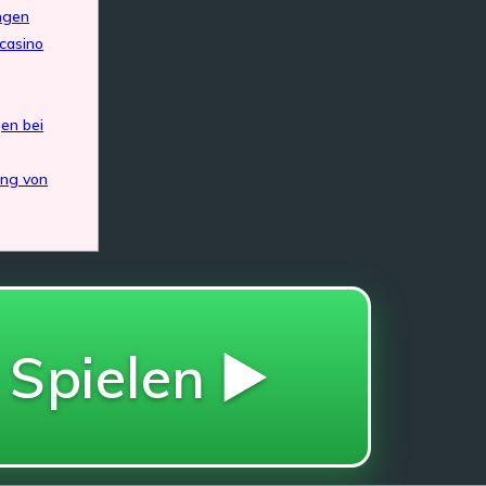
ngen
2casino
en bei
ung von
 Spielen ▶️