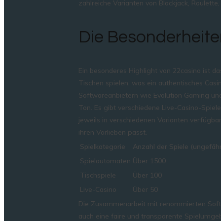
zahlreiche Varianten von Blackjack, Roulett
Die Besonderheite
Ein besonderes Highlight von 22casino ist da
Tischen spielen, was ein authentisches Casi
Softwareanbietern wie Evolution Gaming und 
Ton. Es gibt verschiedene Live-Casino-Spiele 
jeweils in verschiedenen Varianten verfügbar
ihren Vorlieben passt.
Spielkategorie
Anzahl der Spiele (ungefäh
Spielautomaten
Über 1500
Tischspiele
Über 100
Live-Casino
Über 50
Die Zusammenarbeit mit renommierten Softwa
auch eine faire und transparente Spielumgeb