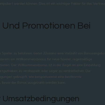
nipuliert werden können. Dies ist ein wichtiger Faktor für das Vertra
Und Promotionen Bei
Spieler zu belohnen, bietet 22casino eine Vielzahl von Bonusangebo
derem ein Willkommensbonus für neue Spieler, regelmäßige
tionen. Der Willkommensbonus ist in der Regel an eine Einzahlung
artguthaben zu verdoppeln oder sogar zu verdreifachen. Die
ngungen geknüpft, wie beispielsweise eine bestimmte
, bevor der Bonus ausgezahlt werden kann.
r Umsatzbedingungen