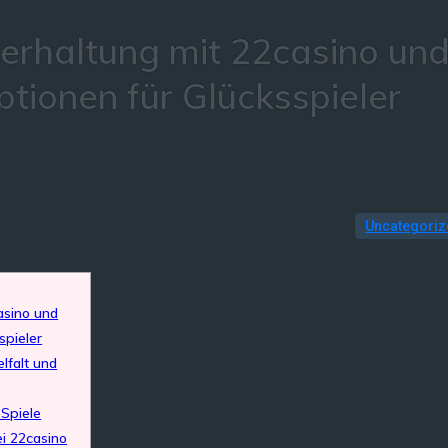
terhaltung mit 22casino un
ptionen für Glücksspieler
Uncategoriz
asino und
spieler
lfalt und
-Spiele
i 22casino