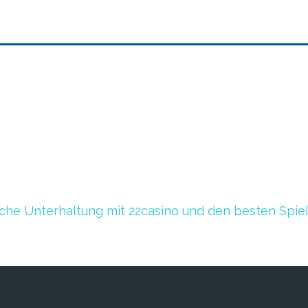
 Unterhaltung mit 22ca
tionen für Glücksspiele
che Unterhaltung mit 22casino und den besten Spiel