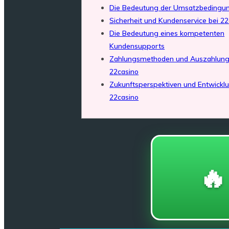
Die Bedeutung der Umsatzbedingu
Sicherheit und Kundenservice bei 2
Die Bedeutung eines kompetenten
Kundensupports
Zahlungsmethoden und Auszahlung
22casino
Zukunftsperspektiven und Entwickl
22casino
🔥