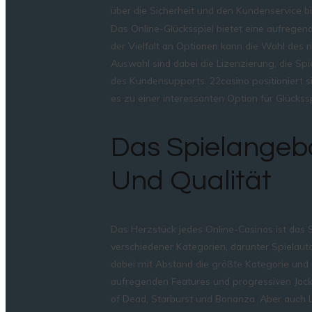
über die Sicherheit und den Kundenservice bis
Das Online-Glücksspiel bietet eine aufregen
der Vielfalt an Optionen kann die Wahl des r
Auswahl sind dabei die Lizenzierung, die Sp
des Kundensupports. 22casino positioniert si
es zu einer interessanten Option für Glückss
Das Spielangebo
Und Qualität
Das Herzstück jedes Online-Casinos ist das 
verschiedener Kategorien, darunter Spielaut
dabei mit Abstand die größte Kategorie und
aufregenden Features und progressiven Jac
of Dead, Starburst und Bonanza. Aber auch 