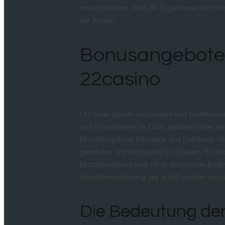
sicherzustellen, dass die Ergebnisse nicht ma
der Spieler.
Bonusangebote 
22casino
Um neue Spieler anzulocken und bestehende 
und Promotionen an. Dazu gehören unter an
Einzahlungsboni, Freispiele und Cashback-Ak
gebunden und ermöglicht es Spielern, ihr St
Einzahlungsboni sind oft an bestimmte Bedi
Umsatzanforderung, die erfüllt werden muss
Die Bedeutung de