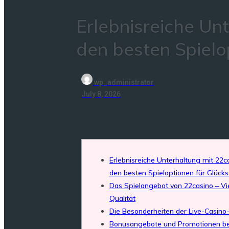
Erlebnisreiche Un
den besten Spielo
wp_administrator
July 8, 2026
Erlebnisreiche Unterhaltung mit 22c
den besten Spieloptionen für Glücks
Das Spielangebot von 22casino – Vie
Qualität
Die Besonderheiten der Live-Casino
Bonusangebote und Promotionen be