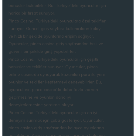
bonuslar bulabilirler. Bu, Türkiye’deki oyuncular için
harika bir fırsat sunuyor.
Pinco Casino, Türkiye’deki oyunculara özel teklifler
sunuyor. Güncel giriş sayfası, kullanıcıların kolay
ve hızlı bir şekilde oyunlarına erişim sağlıyor.
Oyuncular, pinco casino giriş sayfasından hızlı ve
güvenli bir şekilde giriş yapabilirler.
Pinco Casino, Türkiye’deki oyuncular için çeşitli
bonuslar ve teklifler sunuyor. Oyuncular, pinco
online casino’da oynayarak kazanılan para ile yeni
oyunlar ve teklifler keşfetmeyi deneyebilirler. Bu,
oyuncuların pinco casino’da daha fazla zaman
geçirmesine ve oyunları daha iyi
deneyimlemesine yardımcı oluyor.
Pinco Casino, Türkiye’deki oyuncular için en iyi
deneyim sunmak için çaba gösteriyor. Oyuncular,
pinco casino giriş sayfasından kolayca oyunlarına
erişebilirler. Ayrıca, pinco online casino’da bulunan