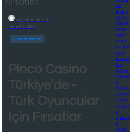
fırsatlar
ne
insigh
ts for
wp_administrator
casino
June 20, 2026
fans
with
Uncategorized
slotm
onster
and
incredi
ble
Pinco Casino
game
choice
Türkiye’de -
s
Πολυτι
μότητα
Türk Oyuncular
η thor
fortun
e
Için Fırsatlar
κρύβετ
αι
ανάμε