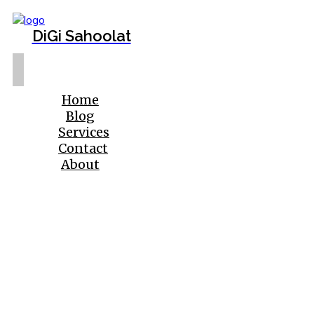
DiGi Sahoolat
Home
Blog
Services
Contact
About
Pinco casino