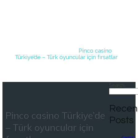
Türkiye’de – Türk
oyuncular için
fırsatlar
Home
>
Uncategorized
>
Pinco casino
Türkiye’de – Türk oyuncular için fırsatlar
Search
Recen
Pinco casino Türkiye’de
Posts
– Türk oyuncular için
Genui