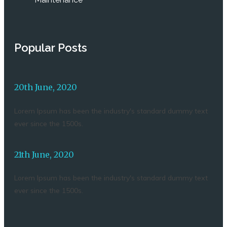
Popular Posts
20th June, 2020
Lorem Ipsum has been the industry's standard dummy text
ever since the 1500s.
21th June, 2020
Lorem Ipsum has been the industry's standard dummy text
ever since the 1500s.