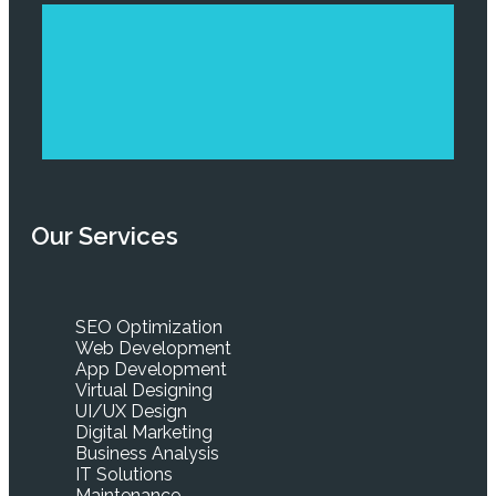
Our Services
SEO Optimization
Web Development
App Development
Virtual Designing
UI/UX Design
Digital Marketing
Business Analysis
IT Solutions
Maintenance