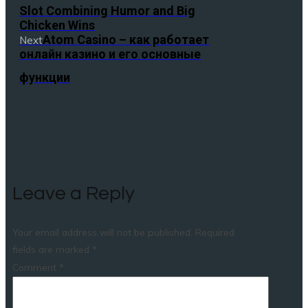
Slot Combining Humor and Big
Chicken Wins
Atom Casino – как работает
Next
онлайн казино и его основные
функции
Leave a Reply
Your email address will not be published.
Required
fields are marked
*
Comment
*