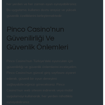
her yerden ve her zaman oyun oynayabilirsiniz.
Bu uygulama, kullanıcı dostu arayüz ve yüksek
güvenlik özelliklerini birleştirmektedir.
Pinco Casino'nun
Güvenilirliği Ve
Güvenlik Önlemleri
Pinco Casino'nun Türkiye'deki oyuncuları için
güvenilirliği ve güvenlik önlemlerini inceleyelim.
Pinco Casino'nun güncel giriş sayfasını ziyaret
ederek, güvenli bir oyun deneyimi
sağlayabileceğinizi göreceksiniz. Pinco
Casino'nun web sitesini indirerek veya mobil
uygulamayı kullanarak, her yerden rahatlıkla
oynayabilirsiniz.