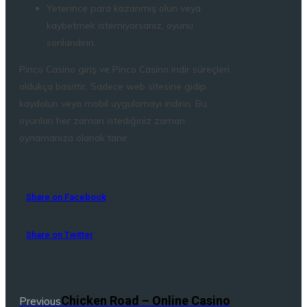
Yeterince para kazanmış olun veya
kaybetmek istemiyorsanız, oyunu
sonlandırın.
Pinco Casino giriş ve Pinco Casino indir süreçleri
oldukça basittir. Sadece web sitesine gidip
kaydolun veya mobil uygulamayı indirin. Bu,
oyunları her zaman istediğiniz zaman
oynamanıza olanak tanır.
Share on Facebook
Share on Twitter
Chicken Road – Online Casino
Previous