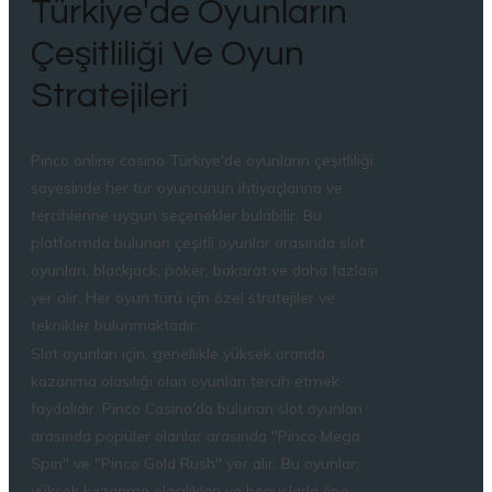
Türkiye'de Oyunların
Çeşitliliği Ve Oyun
Stratejileri
Pinco online casino Türkiye'de oyunların çeşitliliği
sayesinde her tür oyuncunun ihtiyaçlarına ve
tercihlerine uygun seçenekler bulabilir. Bu
platformda bulunan çeşitli oyunlar arasında slot
oyunları, blackjack, poker, bakarat ve daha fazlası
yer alır. Her oyun türü için özel stratejiler ve
teknikler bulunmaktadır.
Slot oyunları için, genellikle yüksek oranda
kazanma olasılığı olan oyunları tercih etmek
faydalıdır. Pinco Casino'da bulunan slot oyunları
arasında popüler olanlar arasında "Pinco Mega
Spin" ve "Pinco Gold Rush" yer alır. Bu oyunlar,
yüksek kazanma olasılıkları ve bonuslarla öne