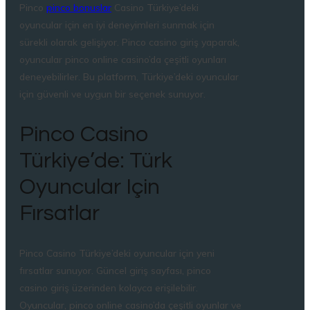
Pinco
pinco bonuslar
Casino Türkiye’deki
oyuncular için en iyi deneyimleri sunmak için
sürekli olarak gelişiyor. Pinco casino giriş yaparak,
oyuncular pinco online casino’da çeşitli oyunları
deneyebilirler. Bu platform, Türkiye’deki oyuncular
için güvenli ve uygun bir seçenek sunuyor.
Pinco Casino
Türkiye’de: Türk
Oyuncular Için
Fırsatlar
Pinco Casino Türkiye’deki oyuncular için yeni
fırsatlar sunuyor. Güncel giriş sayfası, pinco
casino giriş üzerinden kolayca erişilebilir.
Oyuncular, pinco online casino’da çeşitli oyunlar ve